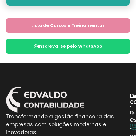
Lista de Cursos e Treinamentos
Inscreva-se pelo WhatsApp
D
E
Fa
c
›
›
D
Q
Transformando a gestão financeira das
Co
S
empresas com soluções modernas e
›
›
inovadoras.