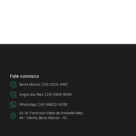
Fale conosco
Barra Mansa: (24) 3323-3497
Angra dos Reis: (24) 3365-5695
WhatsApp: (24) 99822-6028
Av. Dr. Francisco Vilela de Andrade Neto,
44 - Centro, Barra Mansa - RJ