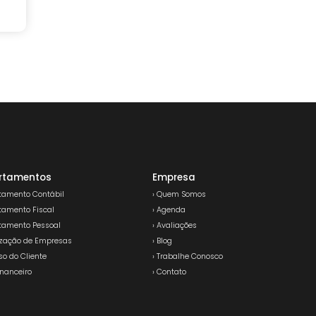
rtamentos
Empresa
rtamento Contábil
› Quem Somos
rtamento Fiscal
› Agenda
rtamento Pessoal
› Avaliações
lização de Empresas
› Blog
so do Cliente
› Trabalhe Conosco
inanceiro
› Contato