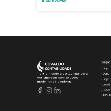
Inscreva-se
Depa
› Depa
› Depa
Transformando a gestão financeira
das empresas com soluções
› Depa
modernas e inovadoras.
› Lega
› Suces
› BPO F