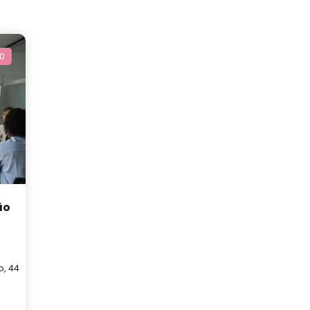
00
ão
o, 44