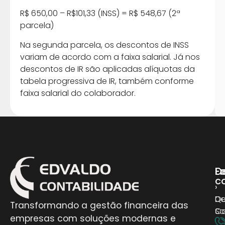
R$ 650,00 – R$101,33 (INSS) = R$ 548,67 (2ª
parcela)
Na segunda parcela, os descontos de INSS
variam de acordo com a faixa salarial. Já nos
descontos de IR são aplicadas alíquotas da
tabela progressiva de IR, também conforme
faixa salarial do colaborador.
D
E
Fa
c
›
›
D
Q
Transformando a gestão financeira das
Co
S
empresas com soluções modernas e