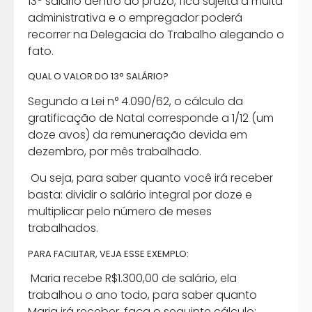
13º salário dentro do prazo, fica sujeita a multa
administrativa e o empregador poderá
recorrer na Delegacia do Trabalho alegando o
fato.
QUAL O VALOR DO 13° SALÁRIO?
Segundo a Lei n° 4.090/62, o cálculo da
gratificação de Natal corresponde a 1/12 (um
doze avos) da remuneração devida em
dezembro, por mês trabalhado.
Ou seja, para saber quanto você irá receber
basta: dividir o salário integral por doze e
multiplicar pelo número de meses
trabalhados.
PARA FACILITAR, VEJA ESSE EXEMPLO:
Maria recebe R$1.300,00 de salário, ela
trabalhou o ano todo, para saber quanto
Maria irá receber, faça o seguinte cálculo: