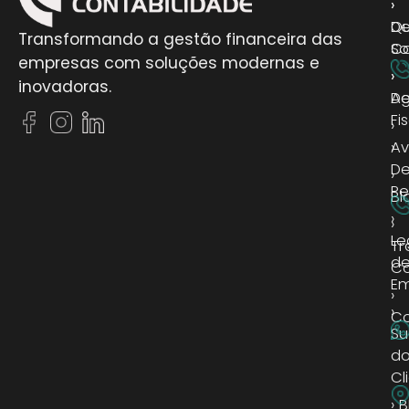
›
›
D
Q
Transformando a gestão financeira das
Co
S
empresas com soluções modernas e
›
›
inovadoras.
D
A
Fi
›
›
Av
D
›
Pe
Bl
›
›
Le
Tr
d
C
Em
›
›
Co
Su
d
Cl
› 