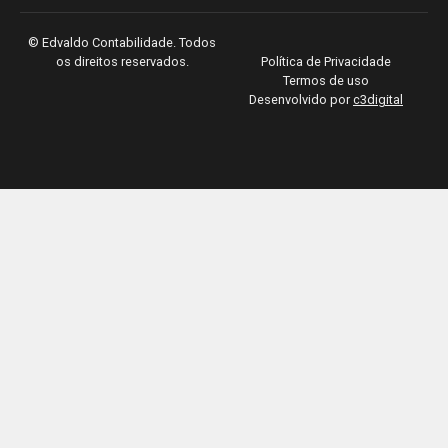
©
Edvaldo Contabilidade. Todos
os direitos reservados.
Política de Privacidade
Termos de uso
Desenvolvido por
c3digital