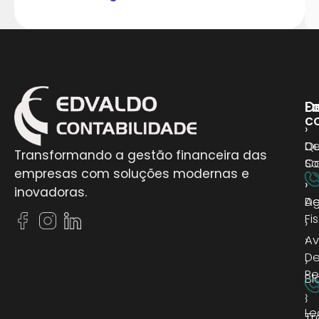
D
E
Fa
c
›
›
D
Q
Transformando a gestão financeira das
Co
S
empresas com soluções modernas e
›
›
inovadoras.
D
A
Fi
›
›
Av
D
›
Pe
Bl
›
›
Le
Tr