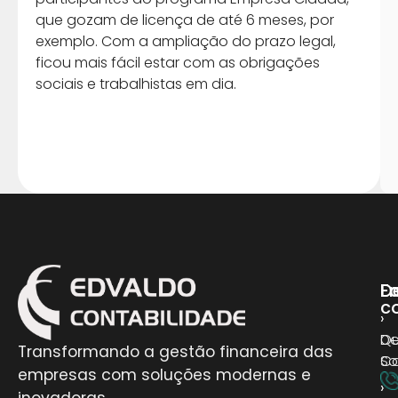
que gozam de licença de até 6 meses, por
exemplo. Com a ampliação do prazo legal,
ficou mais fácil estar com as obrigações
sociais e trabalhistas em dia.
D
E
Fa
c
›
›
D
Q
Transformando a gestão financeira das
Co
S
empresas com soluções modernas e
›
›
inovadoras.