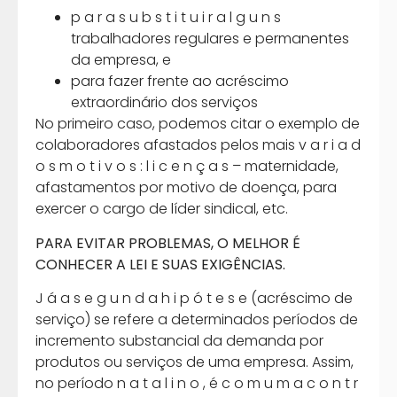
p a r a s u b s t i t u i r a l g u n s
trabalhadores regulares e permanentes
da empresa, e
para fazer frente ao acréscimo
extraordinário dos serviços
No primeiro caso, podemos citar o exemplo de
colaboradores afastados pelos mais v a r i a d
o s m o t i v o s : l i c e n ç a s – maternidade,
afastamentos por motivo de doença, para
exercer o cargo de líder sindical, etc.
PARA EVITAR PROBLEMAS, O MELHOR É
CONHECER A LEI E SUAS EXIGÊNCIAS.
J á a s e g u n d a h i p ó t e s e (acréscimo de
serviço) se refere a determinados períodos de
incremento substancial da demanda por
produtos ou serviços de uma empresa. Assim,
no período n a t a l i n o , é c o m u m a c o n t r