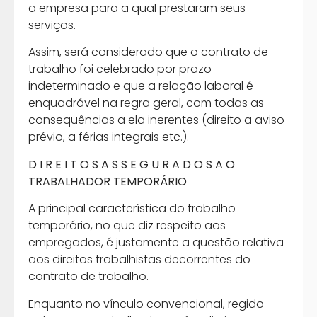
a empresa para a qual prestaram seus
serviços.
Assim, será considerado que o contrato de
trabalho foi celebrado por prazo
indeterminado e que a relação laboral é
enquadrável na regra geral, com todas as
consequências a ela inerentes (direito a aviso
prévio, a férias integrais etc.).
D I R E I T O S A S S E G U R A D O S A O
TRABALHADOR TEMPORÁRIO
A principal característica do trabalho
temporário, no que diz respeito aos
empregados, é justamente a questão relativa
aos direitos trabalhistas decorrentes do
contrato de trabalho.
Enquanto no vínculo convencional, regido