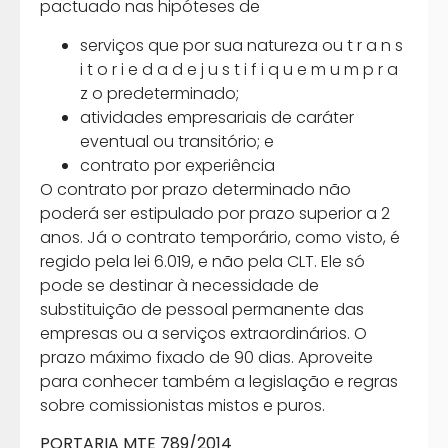
pactuado nas hipóteses de
serviços que por sua natureza ou t r a n s
i t o r i e d a d e j u s t i f i q u e m u m p r a
z o predeterminado;
atividades empresariais de caráter
eventual ou transitório; e
contrato por experiência
O contrato por prazo determinado não
poderá ser estipulado por prazo superior a 2
anos. Já o contrato temporário, como visto, é
regido pela lei 6.019, e não pela CLT. Ele só
pode se destinar à necessidade de
substituição de pessoal permanente das
empresas ou a serviços extraordinários. O
prazo máximo fixado de 90 dias. Aproveite
para conhecer também a legislação e regras
sobre comissionistas mistos e puros.
PORTARIA MTE 789/2014