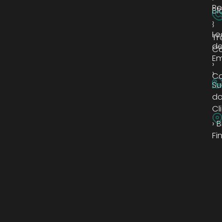
Pe
Bl
›
›
Le
Tr
d
C
Em
›
›
Co
Su
d
Cl
› 
Fi