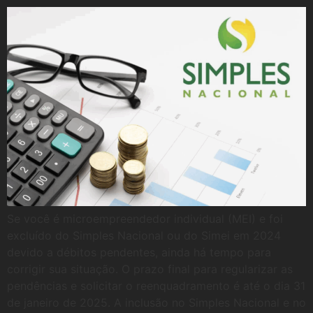
Se você é microempreendedor individual (MEI) e foi
excluído do Simples Nacional ou do Simei em 2024
devido a débitos pendentes, ainda há tempo para
corrigir sua situação. O prazo final para regularizar as
pendências e solicitar o reenquadramento é até o dia 31
de janeiro de 2025. A inclusão no Simples Nacional e no