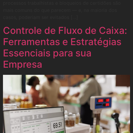
processos trabalhistas e bloqueios de certidões são
mais comuns do que parecem — e, na maioria dos
casos, poderiam ser evitados […]
Controle de Fluxo de Caixa:
Ferramentas e Estratégias
Essenciais para sua
Empresa