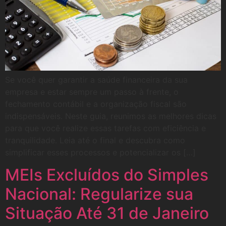
Se você quer garantir a saúde financeira da sua
empresa e estar sempre um passo à frente, o
fechamento contábil e a organização fiscal são
indispensáveis. Neste guia, reunimos as melhores dicas
para que você realize essas tarefas com eficiência e
tranquilidade. Leia até o final e descubra como
simplificar esses processos e potencializar os […]
MEIs Excluídos do Simples
Nacional: Regularize sua
Situação Até 31 de Janeiro