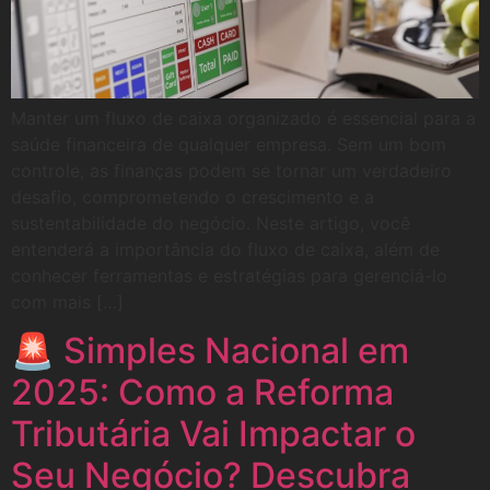
Manter um fluxo de caixa organizado é essencial para a
saúde financeira de qualquer empresa. Sem um bom
controle, as finanças podem se tornar um verdadeiro
desafio, comprometendo o crescimento e a
sustentabilidade do negócio. Neste artigo, você
entenderá a importância do fluxo de caixa, além de
conhecer ferramentas e estratégias para gerenciá-lo
com mais […]
🚨 Simples Nacional em
2025: Como a Reforma
Tributária Vai Impactar o
Seu Negócio? Descubra