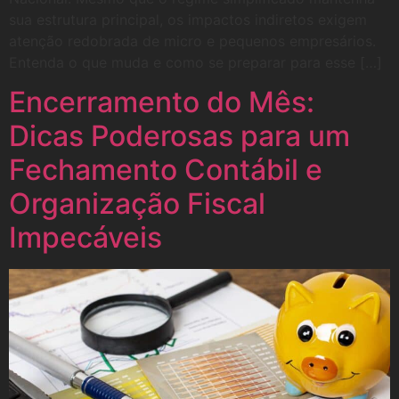
sua estrutura principal, os impactos indiretos exigem
atenção redobrada de micro e pequenos empresários.
Entenda o que muda e como se preparar para esse […]
Encerramento do Mês:
Dicas Poderosas para um
Fechamento Contábil e
Organização Fiscal
Impecáveis